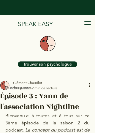
SPEAK EASY
Post
Trouver son psychologue
Tous les posts
Clément Chaudier
Tous les posts
28 avr. 2023
2 min de lecture
Épisode 3 : Yann de
article
l'association Nightline
interview
Bienvenu.e à toutes et à tous sur ce 
3ème épisode de la saison 2 du 
podcast. 
Le concept du podcast est de 