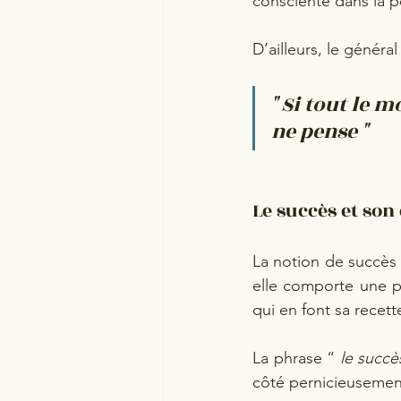
consciente dans la p
D’ailleurs, le généra
" Si tout le
ne pense "
Le succès et son
La notion de succès 
elle comporte une pa
qui en font sa recett
La phrase “ 
le succè
côté pernicieusement