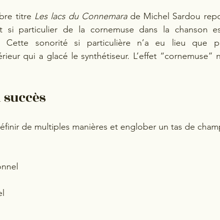
re titre 
Les lacs du Connemara 
de Michel Sardou repo
t si particulier de la cornemuse dans la chanson e
. Cette sonorité si particulière n’a eu lieu que p
rieur qui a glacé le synthétiseur. L’effet “cornemuse” n
u succès
définir de multiples manières et englober un tas de champ
onnel
 
el