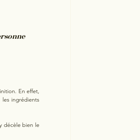
ersonne 
tion. En effet, 
les ingrédients 
y décèle bien le 
.