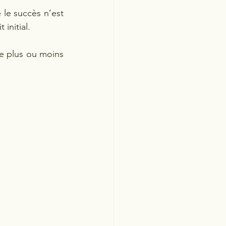
 le
succès n’est 
initial.
e plus ou moins 