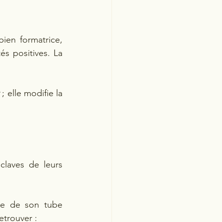
en formatrice, 
s positives. La 
 ; elle modifie la 
laves de leurs 
te de son tube 
etrouver :