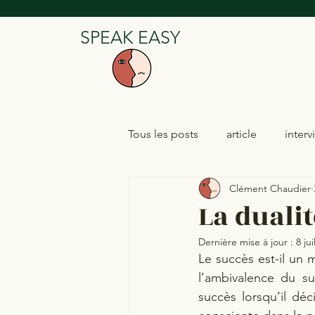
SPEAK EASY
Tous les posts
article
interv
Clément Chaudier
La duali
Dernière mise à jour :
8 jui
Le succès est-il un
l’ambivalence du su
succès lorsqu’il déc