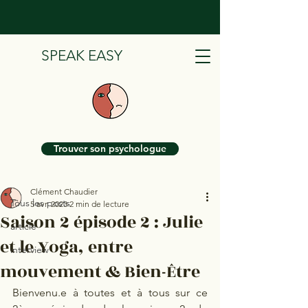
SPEAK EASY
Post
Trouver son psychologue
Tous les posts
Clément Chaudier
Tous les posts
5 avr. 2023
2 min de lecture
Saison 2 épisode 2 : Julie
article
et le Yoga, entre
interview
mouvement & Bien-Être
Bienvenu.e à toutes et à tous sur ce 