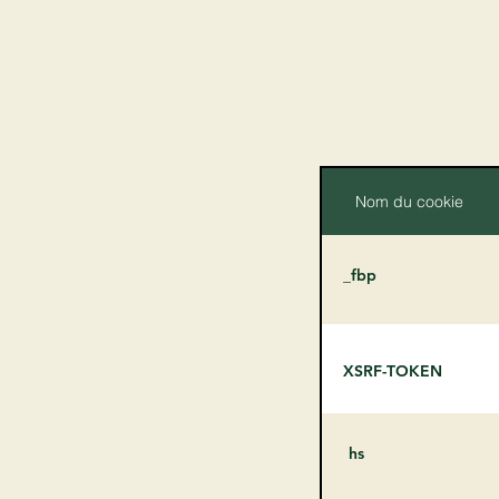
Nom du cookie
_fbp
XSRF-TOKEN
hs