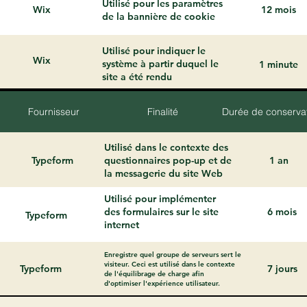
Utilisé pour les paramètres
Wix
12 mois
de la bannière de cookie
Utilisé pour indiquer le
Wix
système à partir duquel le
1 minute
site a été rendu
Fournisseur
Finalité
Durée de conserva
Utilisé dans le contexte des
Typeform
questionnaires pop-up et de
1 an
la messagerie du site Web
Utilisé pour implémenter
des formulaires sur le site
6 mois
Typeform
internet
Enregistre quel groupe de serveurs sert le
visiteur. Ceci est utilisé dans le contexte
Typeform
7 jours
de l'équilibrage de charge afin
d'optimiser l'expérience utilisateur.