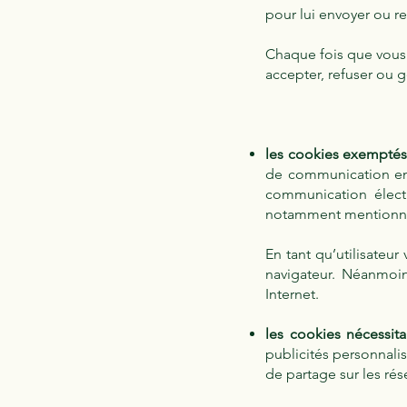
pour lui envoyer ou r
Chaque fois que vous v
accepter, refuser ou g
les cookies exempté
de communication en l
communication élect
notamment mentionner 
En tant qu’utilisateu
navigateur. Néanmoin
Internet.
les cookies nécessit
publicités personnali
de partage sur les rés