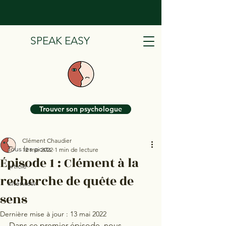
SPEAK EASY
Post
Trouver son psychologue
Tous les posts
Clément Chaudier
Tous les posts
12 mai 2022
1 min de lecture
Épisode 1 : Clément à la
article
recherche de quête de
interview
sens
Dernière mise à jour :
13 mai 2022
Dans ce premier épisode, nous 