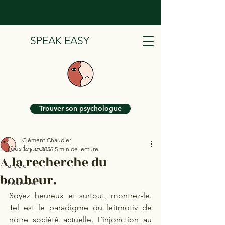
SPEAK EASY
Post
Trouver son psychologue
Tous les posts
Clément Chaudier
Tous les posts
26 juin 2025
5 min de lecture
A la recherche du
article
bonheur.
interview
Soyez heureux et surtout, montrez-le. 
Tel est le paradigme ou leitmotiv de 
notre société actuelle. L’injonction au 