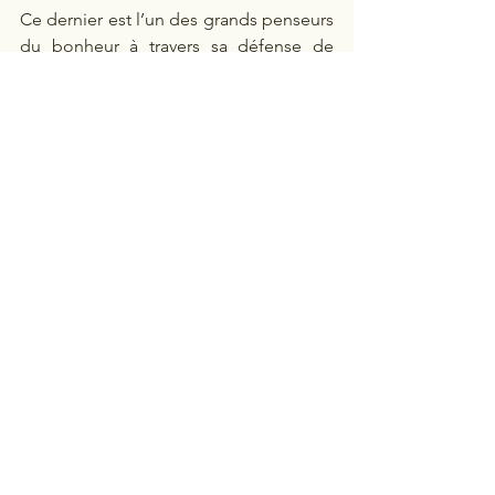
Ce dernier est l’un des grands penseurs 
du bonheur à travers sa défense de 
l’utilitarisme (le plus grand bonheur 
pour le plus grand nombre).
Le paradoxe du bonheur
Toutefois, il s’est lui-même violemment 
heurté au paradoxe de la quête du 
bonheur.
Dans son Autobiographie, il raconte 
qu’après avoir consacré les premières 
années de sa vie à la recherche 
rationnelle du bien-être et à la diffusion 
des idées utilitaristes, il fut soudain 
frappé par une profonde crise 
existentielle.