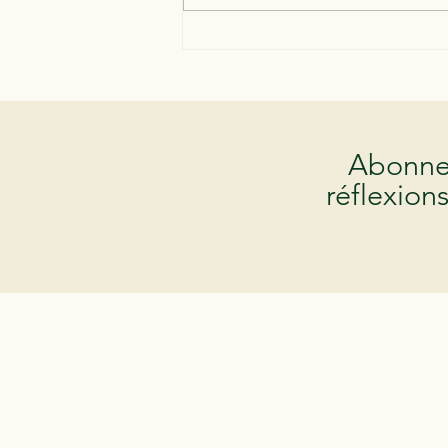
Suivre deux thérapies en
même temps protège-t-il le
patient ou dilue-t-il le soin ?
Abonne-
réflexion