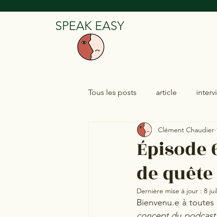
SPEAK EASY
Tous les posts
article
interv
Clément Chaudier
Épisode 
de quête 
Dernière mise à jour :
8 jui
Bienvenu.e à toutes 
concept du podcast e