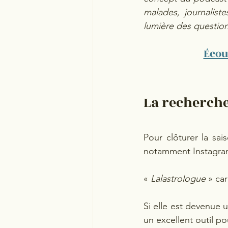
malades, journalist
lumière des question
Écou
La recherche 
Pour clôturer la sa
notamment Instagram
« 
Lalastrologue 
» car
Si elle est devenue 
un excellent outil po