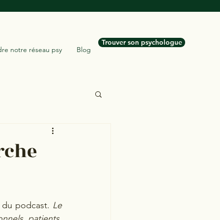
Trouver son psychologue
dre notre réseau psy
Blog
erche
2 du podcast. 
Le 
nels, patients, 