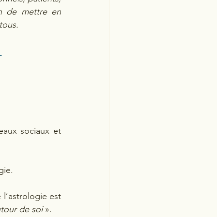
n de mettre en 
tous. 
 
eaux sociaux et 
gie. 
’astrologie est 
utour de soi 
».  