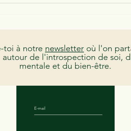
Un psy est-il en mesure
Quell
d'accompagner n'importe
d'un
quel patient ?
toi à notre
newsletter
où l'on par
s autour de l'introspection de soi, d
mentale et du bien-être.