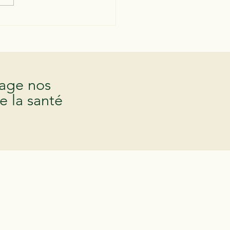
e est la durée "idéale"
e séance chez le psy ?
tage nos
e la santé