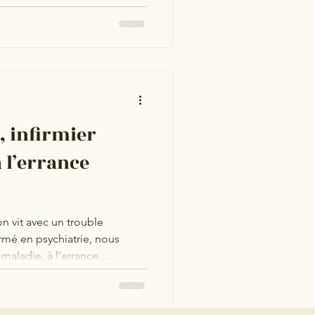
r, infirmier
à l’errance
n vit avec un trouble
firmé en psychiatrie, nous
 maladie, à l'errance
res.