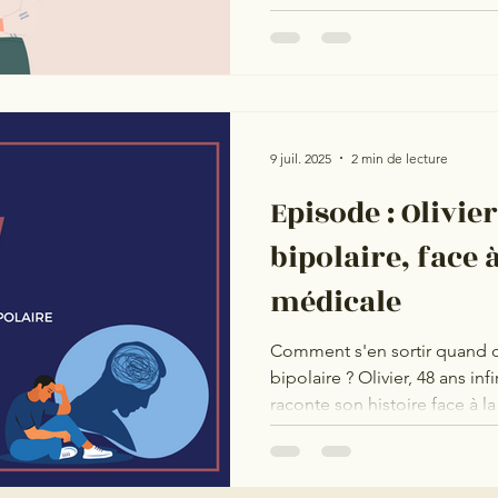
9 juil. 2025
2 min de lecture
Episode : Olivie
bipolaire, face 
médicale
Comment s'en sortir quand o
bipolaire ? Olivier, 48 ans in
raconte son histoire face à la
médicale et le regard des aut