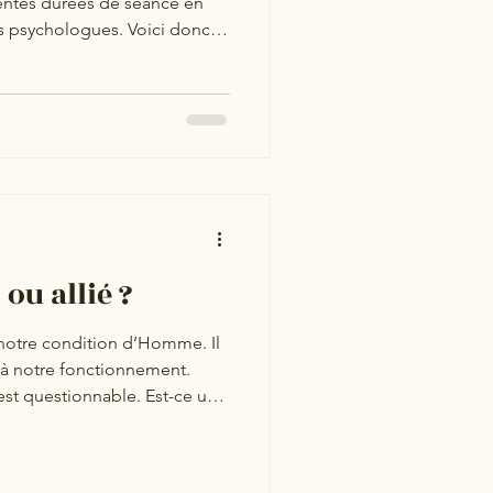
entes durées de séance en
s psychologues. Voici donc
f de l’épouvantail des
t les fréquences associées :
 minutes séances — 1 à 2 fois
anienne : variable mais très
chothérapie psychodynamique
ar sema
ou allié ?
à notre condition d’Homme. Il
 à notre fonctionnement.
 est questionnable. Est-ce un
-ce un ennemi à combattre ?