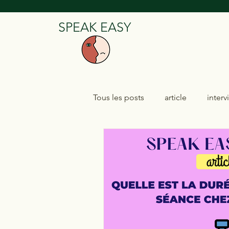
SPEAK EASY
Tous les posts
article
interv