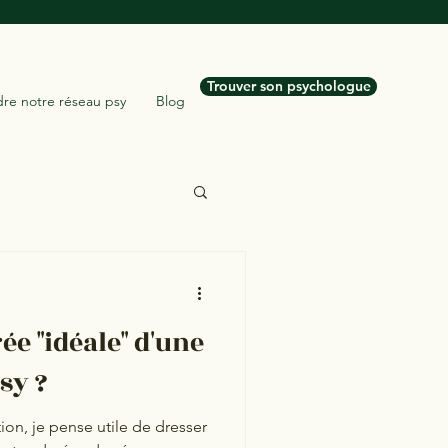
Trouver son psychologue
dre notre réseau psy
Blog
ée "idéale" d'une
sy ?
ion, je pense utile de dresser