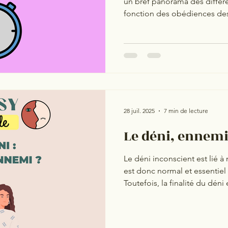
un bref panorama des différ
fonction des obédiences de
un récapitulatif non exhausti
référentiels thérapeutiques e
Psychanalyse freudienne : 50
par semaine Psychanalyse lac
courte (5 à 30 minutes) Psy
: 45 à 50 minutes — 1 fois p
28 juil. 2025
7 min de lecture
Le déni, ennemi 
Le déni inconscient est lié 
est donc normal et essentiel
Toutefois, la finalité du déni
allié sur qui s’appuyer ? Est
Les deux à tour de rôle ?