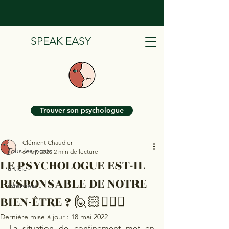
SPEAK EASY
Post
Trouver son psychologue
Tous les posts
Clément Chaudier
Tous les posts
6 nov. 2020
2 min de lecture
LE PSYCHOLOGUE EST-IL
article
RESPONSABLE DE NOTRE
interview
BIEN-ÊTRE ? 🙋🏻🙋🏻‍♂️
Dernière mise à jour :
18 mai 2022
La situation de confinement met en 